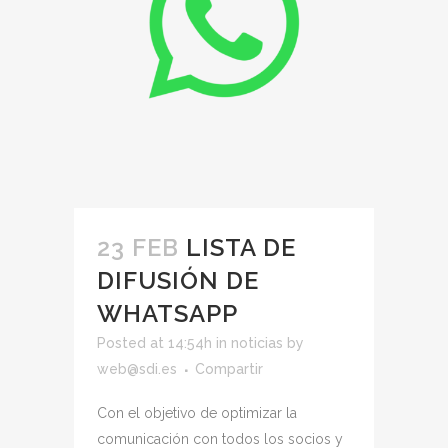
23 FEB
LISTA DE
DIFUSIÓN DE
WHATSAPP
Posted at 14:54h
in
noticias
by
web@sdi.es
Compartir
Con el objetivo de optimizar la
comunicación con todos los socios y