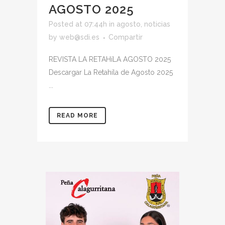
AGOSTO 2025
Posted at 07:44h
in
agosto
,
noticias
by
web@sdi.es
Compartir
REVISTA LA RETAHíLA AGOSTO 2025
Descargar La Retahíla de Agosto 2025
...
READ MORE