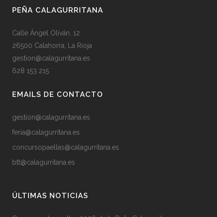
PEÑA CALAGURRITANA
Calle Ángel Oliván, 12
26500 Calahorra, La Rioja
gestion@calagurritana.es
628 153 215
EMAILS DE CONTACTO
gestion@calagurritana.es
feria@calagurritana.es
concursopaellas@calagurritana.es
btt@calagurritana.es
ÚLTIMAS NOTICIAS