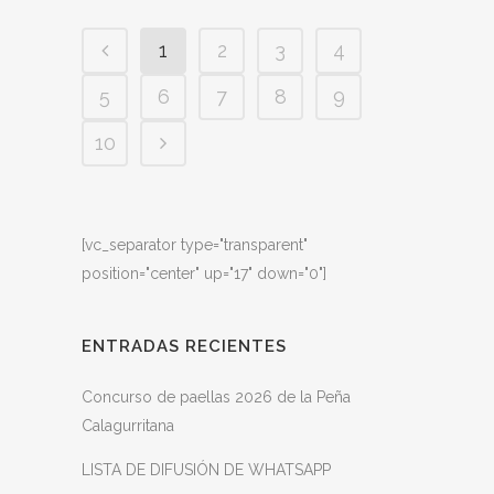
1
2
3
4
5
6
7
8
9
10
[vc_separator type="transparent"
position="center" up="17" down="0"]
ENTRADAS RECIENTES
Concurso de paellas 2026 de la Peña
Calagurritana
LISTA DE DIFUSIÓN DE WHATSAPP