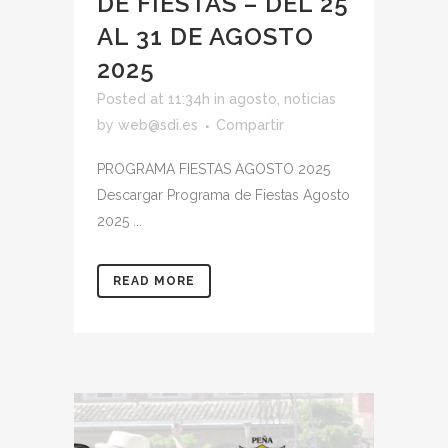
DE FIESTAS – DEL 25
AL 31 DE AGOSTO
2025
Posted at 11:34h
in
agosto
,
noticias
by
web@sdi.es
Compartir
PROGRAMA FIESTAS AGOSTO 2025
Descargar Programa de Fiestas Agosto
2025 ...
READ MORE