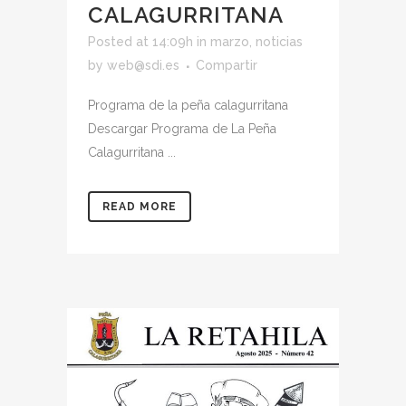
CALAGURRITANA
Posted at 14:09h
in
marzo
,
noticias
by
web@sdi.es
Compartir
Programa de la peña calagurritana
Descargar Programa de La Peña
Calagurritana ...
READ MORE