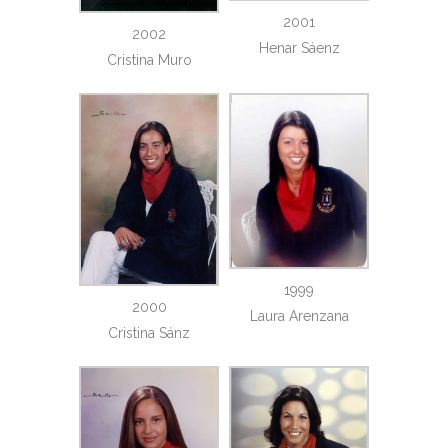
2001
2002
Henar Sáenz
Cristina Muro
1999
2000
Laura Arenzana
Cristina Sánz