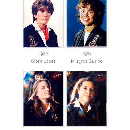
1982
1981
Gloria López
Milagros Garrido