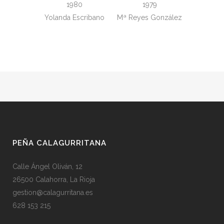
1980
1979
Yolanda Escribano
Mª Reyes González
PEÑA CALAGURRITANA
Calle Ángel Oliván, 12
26500 Calahorra, La Rioja
gestion@calagurritana.es
628 153 215