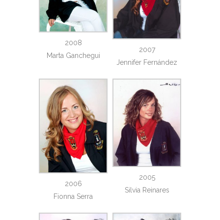
2008
2007
Marta Ganchegui
Jennifer Fernández
2005
2006
Silvia Reinares
Fionna Serra