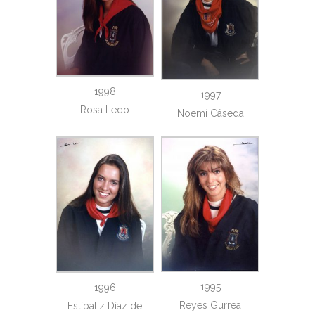
1998
1997
Rosa Ledo
Noemí Cáseda
1995
1996
Reyes Gurrea
Estíbaliz Díaz de