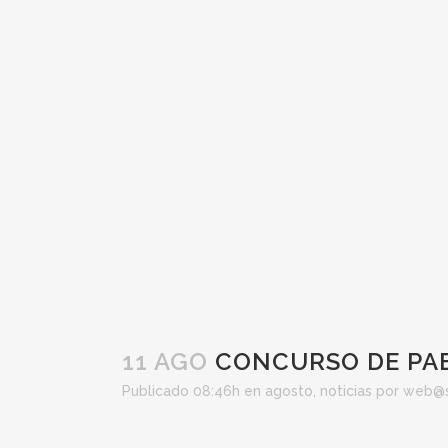
11 AGO
CONCURSO DE PAE
Publicado 08:46h
en
agosto
,
noticias
por
web@s