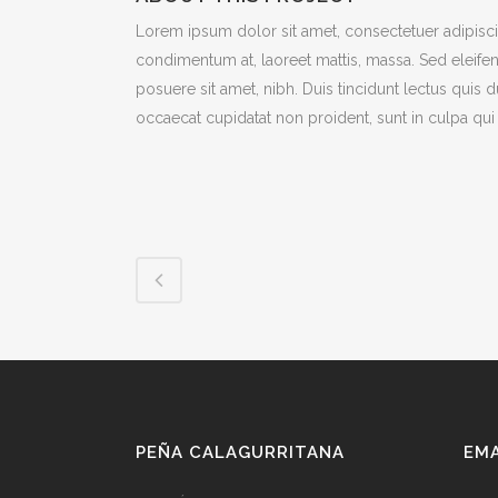
Lorem ipsum dolor sit amet, consectetuer adipiscin
condimentum at, laoreet mattis, massa. Sed eleif
posuere sit amet, nibh. Duis tincidunt lectus quis 
occaecat cupidatat non proident, sunt in culpa qui 
PEÑA CALAGURRITANA
EM