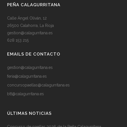
PEÑA CALAGURRITANA
Calle Ángel Oliván, 12
26500 Calahorra, La Rioja
gestion@calagurritana.es
628 153 215
EMAILS DE CONTACTO
gestion@calagurritana.es
feria@calagurritana.es
concursopaellas@calagurritana.es
btt@calagurritana.es
ÚLTIMAS NOTICIAS
Concurso de paellas 2026 de la Peña Calagurritana