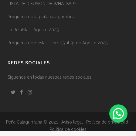
LISTA DE DIFUSIÓN DE WHATSAPP
Programa de la peña calagurritana
La Retahíla – Agosto 2025
Programa de Fiestas – del 25 al 31 de Agosto 2025
REDES SOCIALES
Síguenos en todas nuestras redes sociales.
Peña Calagurritana © 2021
·
Aviso legal
·
Política de privacidad
·
Política de cookies