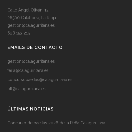
Calle Ángel Oliván, 12
26500 Calahorra, La Rioja
gestion@calagurritana.es
628 153 215
EMAILS DE CONTACTO
gestion@calagurritana.es
feria@calagurritana.es
concursopaellas@calagurritana.es
btt@calagurritana.es
ÚLTIMAS NOTICIAS
Concurso de paellas 2026 de la Peña Calagurritana