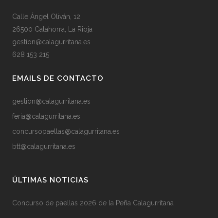
Calle Ángel Oliván, 12
26500 Calahorra, La Rioja
gestion@calagurritana.es
628 153 215
EMAILS DE CONTACTO
gestion@calagurritana.es
feria@calagurritana.es
concursopaellas@calagurritana.es
btt@calagurritana.es
ÚLTIMAS NOTICIAS
Concurso de paellas 2026 de la Peña Calagurritana