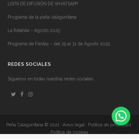
LISTA DE DIFUSIÓN DE WHATSAPP
Programa de la peña calagurritana
La Retahíla – Agosto 2025
Programa de Fiestas – del 25 al 31 de Agosto 2025
REDES SOCIALES
Síguenos en todas nuestras redes sociales.
Peña Calagurritana © 2021
·
Aviso legal
·
Política de privacidad
·
Política de cookies