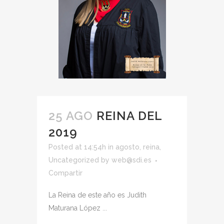
25 AGO
REINA DEL
2019
Posted at 14:54h
in
agosto
,
reina
,
Uncategorized
by
web@sdi.es
Compartir
La Reina de este año es Judith
Maturana López ...