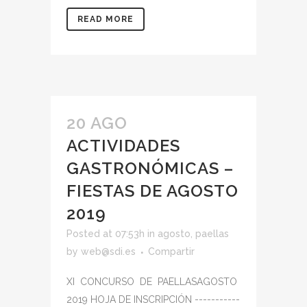
READ MORE
20 AGO
ACTIVIDADES
GASTRONÓMICAS –
FIESTAS DE AGOSTO
2019
Posted at 07:53h
in
agosto
,
paellas
by
web@sdi.es
Compartir
XI CONCURSO DE PAELLASAGOSTO
2019 HOJA DE INSCRIPCIÓN -----------