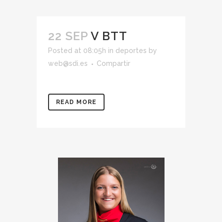
22 SEP
V BTT
Posted at 08:05h
in
deportes
by
web@sdi.es
Compartir
READ MORE