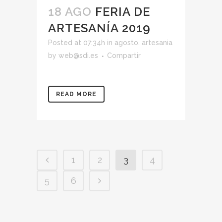
18 AGO
FERIA DE
ARTESANÍA 2019
Posted at 07:34h
in
agosto
,
artesania
by
web@sdi.es
Compartir
READ MORE
1
2
3
4
5
6