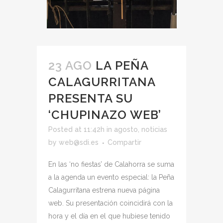
23 AGO
LA PEÑA
CALAGURRITANA
PRESENTA SU
‘CHUPINAZO WEB’
Posted at 11:42h
in
agosto
,
noticias
by
web@sdi.es
Compartir
En las ‘no fiestas’ de Calahorra se suma
a la agenda un evento especial: la Peña
Calagurritana estrena nueva página
web. Su presentación coincidirá con la
hora y el día en el que hubiese tenido