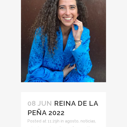
08 JUN
REINA DE LA
PEÑA 2022
Posted at 11:29h
in
agosto
,
noticias
,