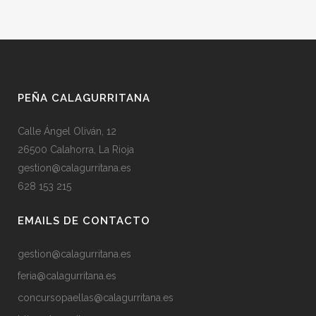
PEÑA CALAGURRITANA
Calle Ángel Oliván, 12
26500 Calahorra, La Rioja
gestion@calagurritana.es
628 153 215
EMAILS DE CONTACTO
gestion@calagurritana.es
feria@calagurritana.es
concursopaellas@calagurritana.es