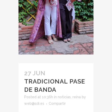
27 JUN
TRADICIONAL PASE
DE BANDA
Posted at 10:36h
in
noticias
,
reina
by
web@sdi.es
Compartir