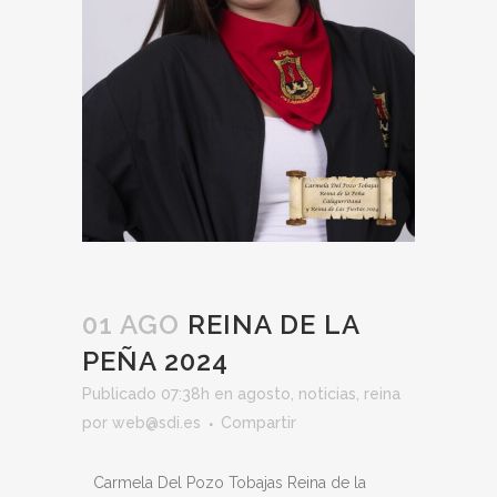
01 AGO
REINA DE LA
PEÑA 2024
Publicado 07:38h
en
agosto
,
noticias
,
reina
por
web@sdi.es
Compartir
Carmela Del Pozo Tobajas Reina de la