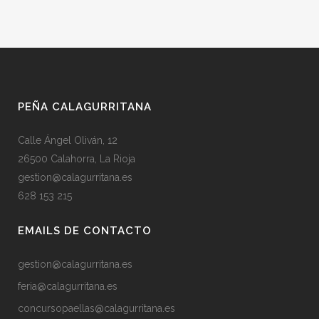
PEÑA CALAGURRITANA
Calle Ángel Oliván, 12
26500 Calahorra, La Rioja
gestion@calagurritana.es
628 153 215
EMAILS DE CONTACTO
gestion@calagurritana.es
feria@calagurritana.es
concursopaellas@calagurritana.es