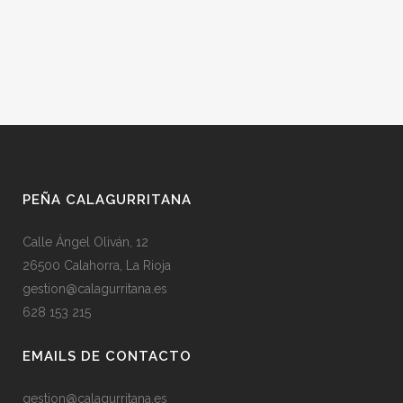
PEÑA CALAGURRITANA
Calle Ángel Oliván, 12
26500 Calahorra, La Rioja
gestion@calagurritana.es
628 153 215
EMAILS DE CONTACTO
gestion@calagurritana.es