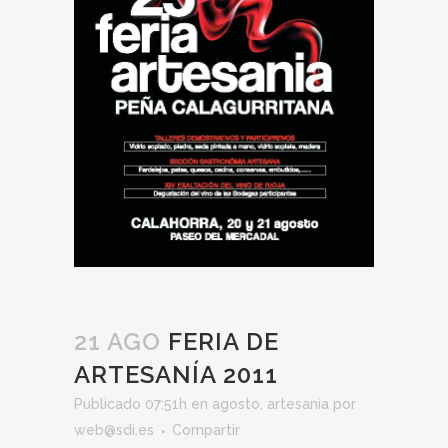
21 AGO
FERIA DE
ARTESANÍA 2011
Publicado 07:51h
en
agosto
,
artesania
por
web@sdi.es
Compartir